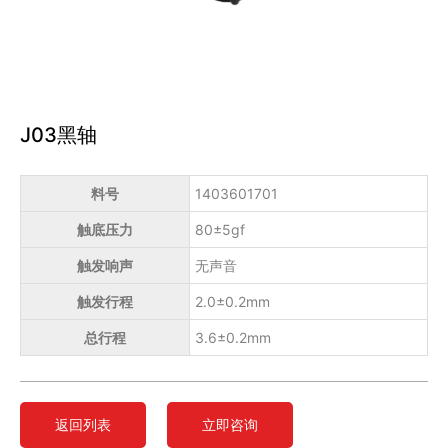
J03黑轴
料号
1403601701
触底压力
80±5gf
触发响声
无声音
触发行程
2.0±0.2mm
总行程
3.6±0.2mm
返回列表
立即咨询