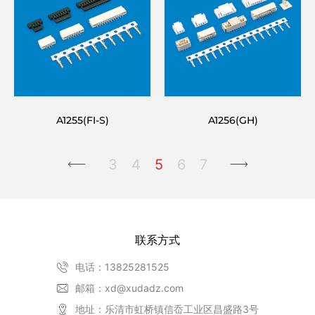
A1255(FI-S)
A1256(GH)
3
4
5
6
7
联系方式
电话：13825281525
邮箱：xd@xudadz.com
地址：乐清市虹桥镇信岙工业区昌盛路3号