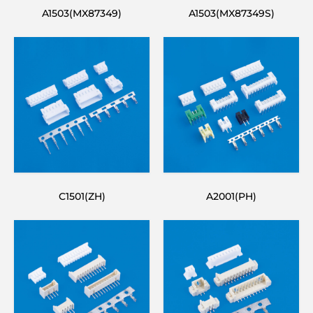
A1503(MX87349)
A1503(MX87349S)
C1501(ZH)
A2001(PH)